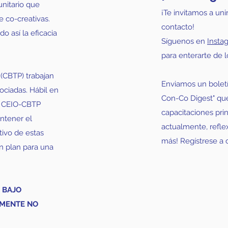
nitario que
¡Te invitamos a un
e co-creativas.
contacto!
 así la eficacia
Síguenos en
Insta
para enterarte de l
(CBTP) trabajan
Enviamos un bolet
ociadas. Hábil en
Con-Co Digest" que
, CEIO-CBTP
capacitaciones pri
antener el
actualmente, refle
tivo de estas
más! Regístrese a 
un plan para una
.
 BAJO
LMENTE NO