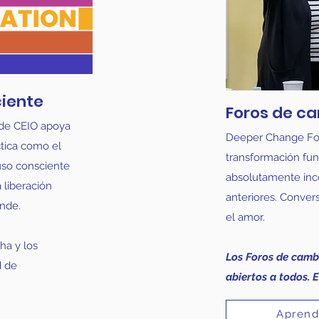
iente
Foros de c
 de CEIO apoya
Deeper Change For
tica como el
transformación fu
 uso consciente
absolutamente inco
 liberación
anteriores. Convers
nde.
el amor.
ha y los
Los Foros de camb
d de
abiertos a todos. E
Aprend