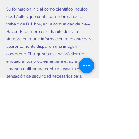
Su formación inicial como científico inculcó
dos hábitos que continúan informando el
trabajo de Bill, hoy, en la comunidad de New
Haven. El primero es el hábito de tratar
siempre de reunir información relevante pero
aparentemente dispar en una imagen
coherente. El segundo es una práctica de
encuadrar los problemas para el aprendizaje,
creando deliberadamente el espacio y la
sensación de seguridad necesarios para
desafiar los viejos supuestos y probar los
nuevos.
En 1993, un aumento abrupto en los activos
de una pequeña fundación establecida por su
padre inspiró a Bill a redefinir profundamente
la misión, la estructura y las estrategias de la
fundación.